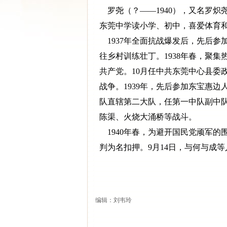
罗尧（？——1940），又名罗炽
东莞中学读小学、初中，喜爱体育
1937年全面抗战爆发后，先后参
往乡村训练壮丁。1938年春，聚
共产党。10月任中共东莞中心县委
战争。1939年，先后参加东宝惠
队直辖第二大队，任第一中队副中
陈渠、火烧大涌桥等战斗。
1940年春，为避开国民党顽军的
判为名扣押。9月14日，与何与成
编辑：刘韦玲