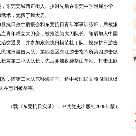
尧，东莞莞城西正街人。少时先后在东莞中学附属小学、
和武术，尤擅于舞大刀。
加县抗日救亡后援会和东莞抗日青年军事训练班，后被派
集热血青年成立大刀会，被推选为大刀队长。随后加入中国
政治交通员，并参加东莞抗日模范壮丁队，投身抗日游击
边人民抗日游击大队、第四战区东江游击指挥所第四游击纵
队长兼第二小队队长，先后参加夜袭茶山车站、打击土匪
围攻，随第二大队东移海陆丰。途中被国民党顽固派以谈
等人在惠州被杀害。
（载《东莞抗日实录》，中共党史出版社2006年版）