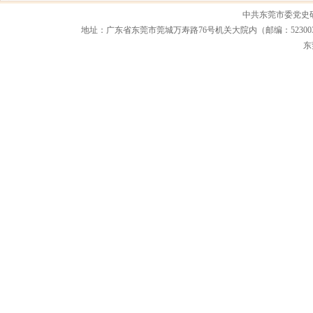
中共东莞市委党史
地址：广东省东莞市莞城万寿路76号机关大院内（邮编：523003） 联系电话：0
东