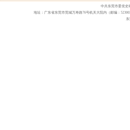
中共东莞市委党史
地址：广东省东莞市莞城万寿路76号机关大院内（邮编：523003） 联系电话：0
东