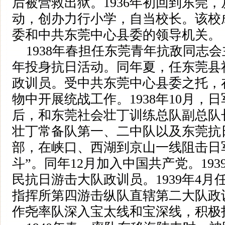
后被营救出狱。1936年初回到东莞
动，创办力行小学，自当校长。该校
委和中共东莞中心县委的领导机关。
1938年春担任东莞青年抗敌同志
年投身抗日活动。同年夏，任东莞县
政训员。受中共东莞中心县委之托，
物中开展统战工作。1938年10月，
后，和东莞社会壮丁训练总队副总队
壮丁常备队第一、二中队以及东莞抗
部，在峡口、西湖到京山一线阻击日
斗”。同年12月加入中国共产党。19
民抗日游击大队政训员。1939年4
指挥所第四游击纵队直辖第二大队政
作尧率队深入宝太线和宝深线，积极