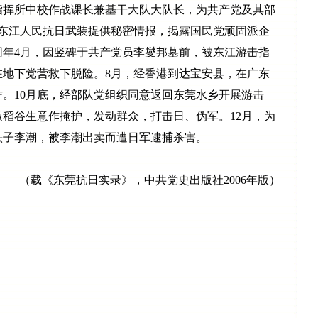
指挥所中校作战课长兼基干大队大队长，为共产党及其部
向东江人民抗日武装提供秘密情报，揭露国民党顽固派企
同年4月，因竖碑于共产党员李燮邦墓前，被东江游击指
在地下党营救下脱险。8月，经香港到达宝安县，在广东
。10月底，经部队党组织同意返回东莞水乡开展游击
稻谷生意作掩护，发动群众，打击日、伪军。12月，为
头子李潮，被李潮出卖而遭日军逮捕杀害。
（载《东莞抗日实录》，中共党史出版社2006年版）