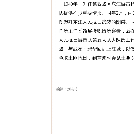
1940年，升任第四战区东江游击
队提供不少重要情报。同年2月，
图聚歼东江人民抗日武装的阴谋。
挥所主任香翰屏撤职留所察看，后
人民抗日游击队第五大队大队部工作
战。与战友叶碧华回到上江城，以做
争取土匪抗日，到芦溪村会见土匪
编辑：刘韦玲