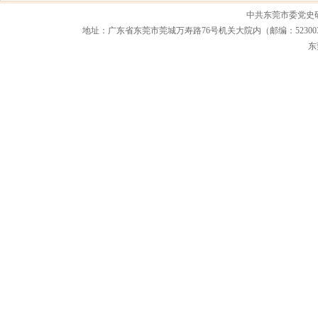
中共东莞市委党史
地址：广东省东莞市莞城万寿路76号机关大院内（邮编：523003） 联系电话：0
东