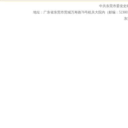
中共东莞市委党史
地址：广东省东莞市莞城万寿路76号机关大院内（邮编：523003） 联系电话：0
东