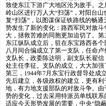
致使东江下游广大地区沦为敌手。之
岭山区进行万人大“扫荡”，对阳台山
复“扫荡”，以图谋保证铁路线的畅通
势发生了新的变化：路西军民对敌斗
大，拯救苦难的同胞更加迫切了。第二，1
东江纵队成立后，驻在东宝路西各个部
八月间合编成立了第一支队，任命卢
支队长，政委陈达明，副支队长翟信
处主任李征。支队的成立，大大加强
第三，1944年7月东宝行政督导处
先后建立，各级政权的建立，更有利
地，有力地支援部队的对敌斗争。由
势的变化，过去采用特派员单线联系
适应今天形势发展的需要，中央“隐蔽