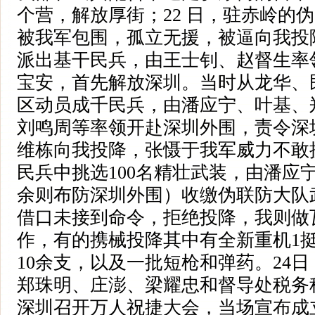
个营，解放厚街；22 日，驻赤岭的
被我军包围，孤立无援，被逼向我投
派出基干民兵，由王士钊、赵督生率
宝安，首先解放深圳。当时从龙华、
区动员成千民兵，由潘应宁、叶基、
刘鸣周等率领开赴深圳外围，责令深
维栋向我投降，张慑于我军威力不敢抗
民兵中挑选100名精壮武装，由潘应
余则布防深圳外围）收缴伪联防大队武
借口未接到命令，拒绝投降，我则做
作，有的携械投降其中有全新重机1
10余支，以及一批短枪和弹药。24
郑珠明、庄澎、梁耀忠和督导处税务
深圳召开万人祝捷大会，当场宣布成