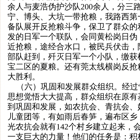
余人与麦浩伪护沙队200余人，分三
宁、博头、大坑一带抢粮，我路西第
备队展开反抢粮斗争，保卫了群众的
发的日军一个联队，会同黄松岗日伪
近抢粮，途经合水口，被民兵伏击，
部队赶到，歼灭日军一个小队，缴获
宝二区的夏粮。还有莞太线横岗反抢
大胜利。
（六）巩固和发展群众组织。经过“
思想觉悟大大提高，群众组织在原有
到巩固和发展，如农抗会、青抗会、
儿童团等，有如雨后春笋，遍布区乡
光农抗会就有142个村乡建立起来，会
一支巨大的力量！他们的任务是：积