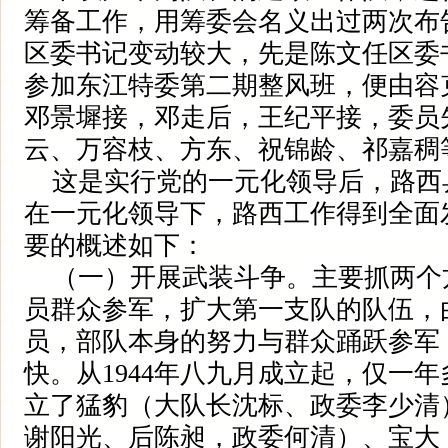
筹备工作，用筹委会名义出过两次布
区委书记变动较大，先是陈文任区委书
参加东江特委第二期整风班，便由容
邓景墀接，邓走后，王纪平接，委员
云、万容枝、方东、祝锦龄、祁嘉稠
这是实行党的一元化领导后，路西
在一元化领导下，路西工作得到全面
要的概述如下：
（一）开展武装斗争。主要抓两个
员群众参军，扩大第一支队的队伍，
员，部队本身的努力与群众踊跃参军
快。从1944年八九月成立起，仅一
立了猛豹（大队长沈标、政委李少清
谢阳光、后陈昶，政委何清）、宝大