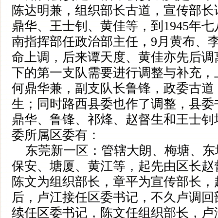
陈达明兼，组织部长古道，宣传部长
鼎华、王士钊、黄佳等，到1945年
南指挥部任政治部主任，9月黄布、
命上调，后来谭天度、黄佳亦先后调
下的第一支队需要进行调整与补充，
何鼎华兼，副支队长鲁锋，政委古道
生；同时路西县委也作了调整，县委
鼎华、鲁锋、祁烽、赵督生和王士钊
委所属区委有：
东莞新一区：管辖大朗、梅塘、东
保安、塘厦、黄江等，起先由区长赵
陈文为组织部长，章平为宣传部长，
后，卢江接任区委书记，不久卢调回
续任区委书记，陈文任组织部长，卢