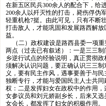
在新五区民兵300余人的配合下，给
200余人以歼灭性的打击，毙伤俘伪军
轻重机枪7挺。由此可见，只有不断
打击敌人，才能巩固和发展路西解放
益。
（二）政权建设是路西县委一项重
两点（过去已有叙述）：一是三三制
乡逆行试点的经验说明，真正贯彻政
须解决认识问题，要正确认识三三制
义，要有民主作风，遇事要善于与民
独断专行，才能与爱国民主人士共同
权：二是发挥妇女在政权中的作用，
女参议员和刘元娇副乡长，后来又选
女会长，都发挥了妇女的积极作用。