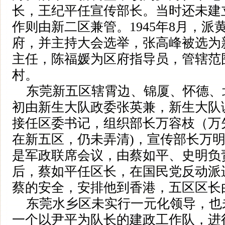
长，王纪平任宣传部长。当时还未建
作则由新二区兼管。1945年8月，派
府，并主持大会选举，张高峰被选为
主任，陈福媛为区府指导员，管辖范
村。
东莞新五区辖霄边、锦厦、怀德、
初由新生大队政委张英兼，新生大队
接任区委书记，组织部长万容枝（万
在新五区，仍未弄清)，宣传部长万
是军政联席会议，由蔡如平、史明负
后，蔡如平任区长，在国民党反动派
蔡的安全，安排他到香港，五区区长
东莞水乡区未实行一元化领导，也
一个以尹平为队长的建政工作队，进