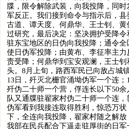
牒，限令解除武装，向我投降，同时
军反正。我们接到命令与指示后，县
古道、谭天度、何鼎华、王士钊、黄
过研究，最后决定：坚决拥护受降令
驻东宝地区的日伪向我投降；通令全
使日伪军投降；由黄布、李征率主力
责受降；何鼎华到宝安观澜，王士钊
头。8月上旬，路西军民已向敌占城
13日，歼灭北栅官涌坳伪军一个连；
歼伪二十师一个营，俘连长以下50
队又通牒驻翟家村伪二十师一个连，
伪军看到我接连取得胜利，惊恐万状
下，全连向我投降，翟家村随之解放
我部在民兵配合下逼走驻厚街的日军