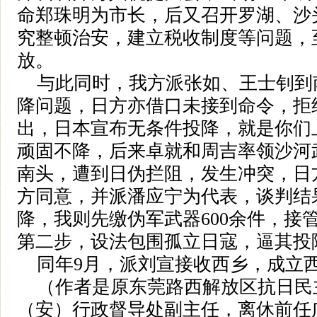
命郑珠明为市长，后又召开罗湖、沙
究整顿治安，建立税收制度等问题，
放。
与此同时，我方派张如、王士钊到
降问题，日方亦借口未接到命令，拒
出，日本宣布无条件投降，就是你们
顽固不降，后来卓就和周吉率领沙河
南头，遭到日伪拦阻，发生冲突，日
方同意，并派潘应宁为代表，谈判结
降，我则先缴伪军武器600余件，接
第二步，设法包围孤立日寇，逼其投
同年9月，派刘宣接收西乡，成立
（作者是原东莞路西解放区抗日民
（安）行政督导处副主任，离休前任