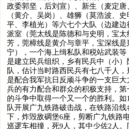
政委郭坚，后刘宣）、新生（麦定唐
（黄介、吴岗）、雄狮（莫浩波、史
平、李植光）等六七个大队（边建边
派室（莞太线是陈德和与史明，宝太
芳，莞樟线是黄介与章平，宝深线是
宁），一个海上缉私队和税站武装等，
是建立民兵组织，乡有民兵中（小）
队，估计当时路西民兵有七八千人，
是配合我军抗日反顽斗争的一支巨大
兵的有力配合和群众的积极支持，第
的斗争中取得一个又一个的胜利。如1
队开展广九铁路破击战，在铁路沿线
下，炸毁敌碉堡6座，剪断广九铁路
巡逻车相撞，死9人，其中少佐2人