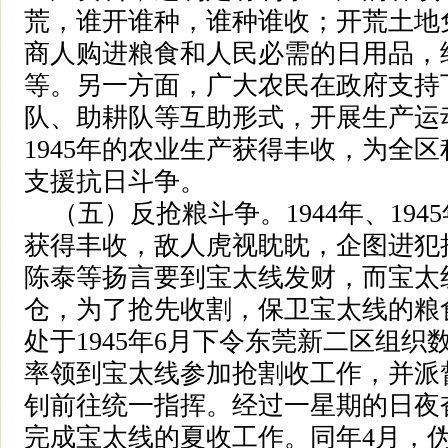
荒，谁开谁种，谁种谁收；开荒土地
商人购进粮食和人民必需的日用品，
等。另一方面，广大农民在政府支持
队、助耕队等互助形式，开展生产运动
1945年的农业生产获得丰收，为全
支援抗日斗争。
（五）反抢粮斗争。1944年、194
获得丰收，敌人虎视眈眈，企图进犯
陈泰等扬言要到宝太线发财，而宝太
仓，为了抢先收割，保卫宝太线的粮
处于1945年6月下令东莞新二区组
率领到宝太线参加抢割收工作，并派
钊前往统一指挥。经过一星期的日夜
完成宝太线的夏收工作。同年4月，伪