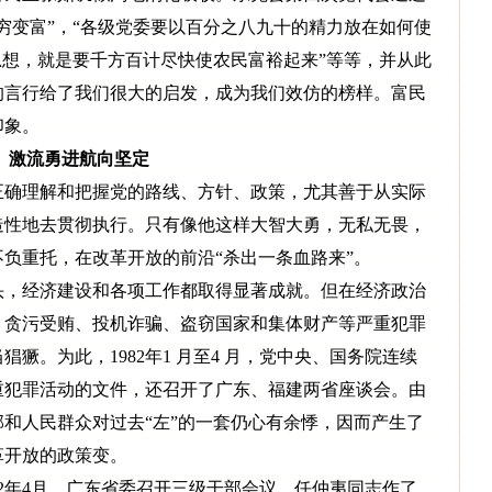
穷变富”，“各级党委要以百分之八九十的精力放在如何使
思想，就是要千方百计尽快使农民富裕起来”等等，并从此
的言行给了我们很大的启发，成为我们效仿的榜样。富民
印象。
激流勇进航向坚定
确理解和把握党的路线、方针、政策，尤其善于从实际
造性地去贯彻执行。只有像他这样大智大勇，无私无畏，
负重托，在改革开放的前沿“杀出一条血路来”。
头，经济建设和各项工作都取得显著成就。但在经济政治
、贪污受贿、投机诈骗、盗窃国家和集体财产等严重犯罪
獗。为此，1982年1 月至4 月，党中央、国务院连续
重犯罪活动的文件，还召开了广东、福建两省座谈会。由
和人民群众对过去“左”的一套仍心有余悸，因而产生了
革开放的政策变。
2年4月，广东省委召开三级干部会议，任仲夷同志作了