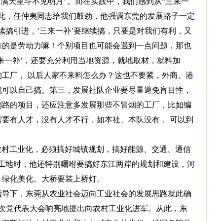
是“满天星斗不见明月”。而在实践中，我们感到从“三来一
对此，任仲夷同志给我们鼓劲，他强调东莞的发展路子一定
续搞引进，‘三来一补’要继续搞，只要是对我们有利，又
有的是劳动力嘛！个别项目也可能会遇到一点问题，那也
来一补’，还要充分利用当地资源，就地取材，就料加
工厂， 以后人家不来料怎么办？这也不要紧，外商、港
就可以自己搞。第三，发展社队企业要尽量避免盲目性，
销路的项目，还应注意多发展那些不冒烟的工厂，比如编
要有人才，没有人才不行，如本社、本队没有， 可以到
农村工业化，必须搞好城镇规划，搞好能源、交通、通信
桥工地时，他还特别嘱咐要搞好东江两岸的规划和建设，河
，绿化美化。大桥要装上桥灯。
导下，东莞从农业社会迈向工业社会的发展思路就此确
第五次党代表大会响亮地提出向农村工业化进军。从此，东