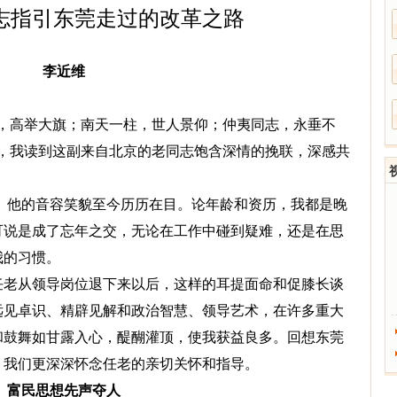
志指引东莞走过的改革之路
李近维
，高举大旗；南天一柱，世人景仰；仲夷同志，永垂不
时，我读到这副来自北京的老同志饱含深情的挽联，深感共
 他的音容笑貌至今历历在目。论年龄和资历，我都是晚
可说是成了忘年之交，无论在工作中碰到疑难，还是在思
我的习惯。
老从领导岗位退下来以后，这样的耳提面命和促膝长谈
远见卓识、精辟见解和政治智慧、领导艺术，在许多重大
和鼓舞如甘露入心，醍醐灌顶，使我获益良多。回想东莞
，我们更深深怀念任老的亲切关怀和指导。
富民思想先声夺人