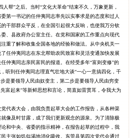
人帮”之后。当时“文化大革命”结束不久，万象更新，
省委第一书记的任仲夷同志率先以实事求是的态度和过人
冤的干部群众平反，在全国引起很大反响，也使我万分钦
县委、县政府办公室主任。在党和国家的工作重点向现代
别注重了解和收集全国各地的经验和做法。从中央机关一
说了任仲夷同志在东北帮助农民致富和灵活变通加快发展
任仲夷同志亲民富民的报道。在经受多年“富则变修”的
代，听到任仲夷同志理直气壮地大谈“一心一意搞四化，千
一步是要领导人民由奴变主，第二步是要领导人民由穷变
人先富起来”等新鲜思想和言论，简直如雷贯耳，令我大为
党代表大会，由我负责起草大会的工作报告，从各种渠
述就像及时甘露，成了我们更新观念的源泉。为了清除极
理论和中央、省委的指示精神，在报告起草的过程中，我
富民主张如饥似渴地消化吸收。东莞县第四次党代会通过