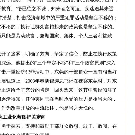
教育。‘悟已往之不谏，知来者之可追。实迷途其未远，
众讲清楚，打击经济领域中的严重犯罪活动是坚定不移的；
定不移的；执行让群众富裕起来的政策也是坚定不移的。
而只能是劳动致富，兼顾国家、集体、个人三者利益致
开了迷雾，明确了方向，坚定了信心，防止在执行政策
深远。他提出的“三个坚定不移”和“三个致富原则”深入
打击严重经济犯罪活动中，东莞的干部群众一直有相当好
展轨道上。2003年春胡锦涛总书记在视察东莞时，对东
走正道给予了充分的肯定。回头想来，这其中曾经倾注了
们逐渐得知，任仲夷同志在当时承受的压力是相当大的，
。作为改革开放的中流砥柱，他是当之无愧的。
为工业化蓝图把关定向
勇于探索，支持和鼓励干部群众敢想、敢干、敢闯。在