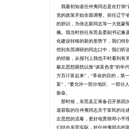
我最初知道任仲夷同志是在打倒“四
党的政策开始全面调整。担任辽宁
的胆识，为张志新同志等一大批蒙
佩。我当时担任东莞县委副书记兼
化建设转移的新的形势下，我们特
些到东莞调研的同志口中，我们听
的经验，从报刊上我也不时看到有关
极左思想困扰以致“谈富色变”的年
方百计富起来”，“革命的目的，第
富”，“要允许一部分地区、一部分
振奋。
那时候，东莞县正筹备召开第四次
道获取的任仲夷同志关于富民的论
左思想的流毒，更好地贯彻邓小平
们结合东莞实际，对任仲夷同志的