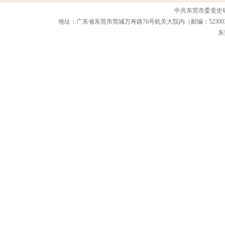
中共东莞市委党史
地址：广东省东莞市莞城万寿路76号机关大院内（邮编：523003） 联系电话：0
东