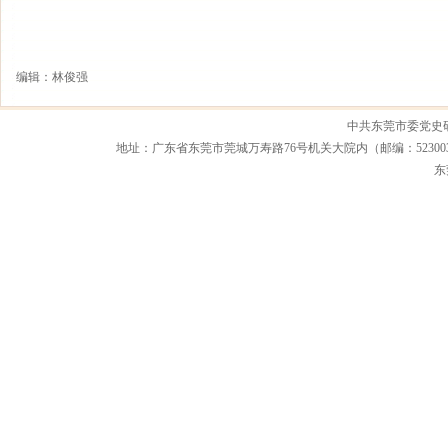
编辑：林俊强
中共东莞市委党史
地址：广东省东莞市莞城万寿路76号机关大院内（邮编：523003） 联系电话：0
东