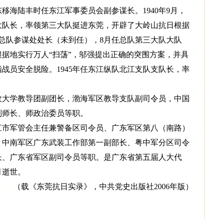
移海陆丰时任东江军事委员会副参谋长。1940年9月，
大队长，率领第三大队挺进东莞，开辟了大岭山抗日根据
游击总队参谋处处长（未到任），8月任总队第三大队大队
日根据地实行万人“扫荡”，邬强提出正确的突围方案，并具
战员安全脱险。1945年任东江纵队北江支队支队长，率
大学教导团副团长，渤海军区教导支队副司令员，中国
副师长、师政治委员等职。
市军管会主任兼警备区司令员、广东军区第八（南路）
、中南军区广东武装工作部第一副部长、粤中军分区司令
长、广东省军区副司令员等职。是广东省第五届人大代
月逝世。
（载《东莞抗日实录》，中共党史出版社2006年版）