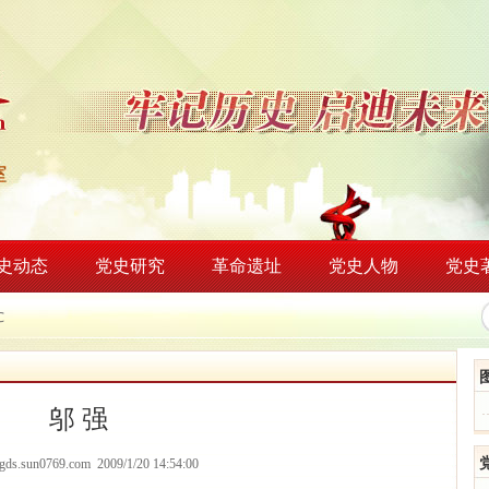
史动态
党史研究
革命遗址
党史人物
党史
℃
邬 强
/dgds.sun0769.com 2009/1/20 14:54:00