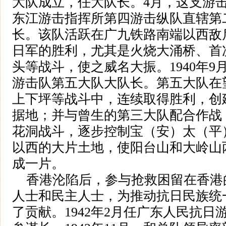
大队成立，任大队长。4月，这支游
东江游击指挥所第四游击纵队直辖第
长。该队活跃在广九铁路南端以西敌
日军的胜利，尤其是火烧大涌桥、首
头等战斗，使之威名大振。1940年
游击队第五大队大队长。第五大队在
上下坪等战斗中，连续取得胜利，创
据地；并与曾生的第三大队配合作战
花洞战斗，逐步控制宝（安）太（平
以西的大片土地，使阳台山和大岭山
成一片。
香港沦陷后，参与抢救困留在香港
人士和民主人士，为推动抗日民族统
了贡献。1942年2月任广东人民抗