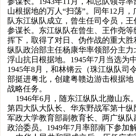
参谋长。1943年11月，和总队领导
山根据地的万人“扫荡”。同年12月
队东江纵队成立，曾生任司令员，王
参谋长。东江纵队在曾生、王作尧等
挥下，取得了对日、伪作战的重大胜利
纵队政治部主任杨康华率领部分主力
浮山抗日根据地。1945年7月当选
1945年8月，和林锵云（珠江纵队
部挺进粤北，创建粤赣边游击根据地
战略任务。
1946年6月，随东江纵队北撤山东
第四大队大队长、华东野战军第十纵
军政大学教育部副教育长、两广纵队
政治委员。1949年7月率部南下参加