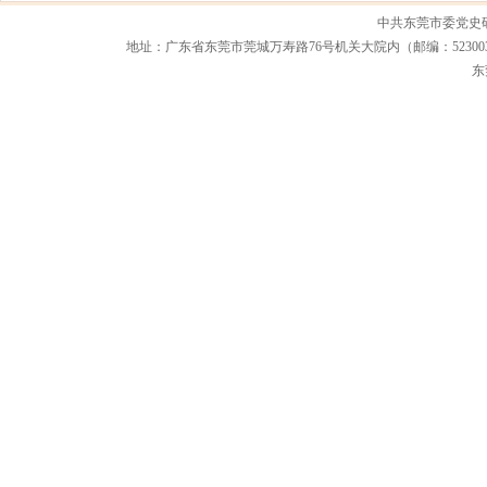
中共东莞市委党史
地址：广东省东莞市莞城万寿路76号机关大院内（邮编：523003） 联系电话：0
东