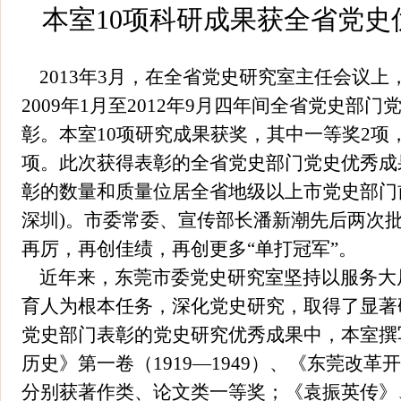
本室10项科研成果获全省党史
2013年3月，在全省党史研究室主任会议上
2009年1月至2012年9月四年间全省党史部
彰。本室10项研究成果获奖，其中一等奖2项
项。此次获得表彰的全省党史部门党史优秀成果
彰的数量和质量位居全省地级以上市党史部门
深圳)。市委常委、宣传部长潘新潮先后两次
再厉，再创佳绩，再创更多“单打冠军”。
近年来，东莞市委党史研究室坚持以服务大
育人为根本任务，深化党史研究，取得了显著
党史部门表彰的党史研究优秀成果中，本室撰
历史》第一卷（1919—1949）、《东莞改
分别获著作类、论文类一等奖；《袁振英传》