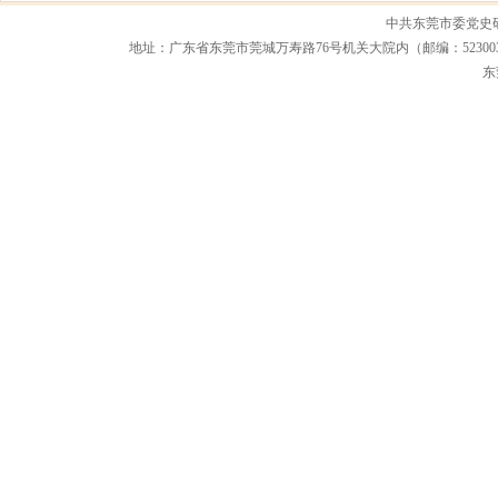
中共东莞市委党史
地址：广东省东莞市莞城万寿路76号机关大院内（邮编：523003） 联系电话：0
东