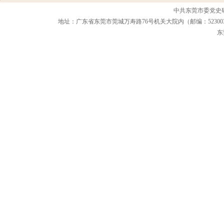
中共东莞市委党史
地址：广东省东莞市莞城万寿路76号机关大院内（邮编：523003） 联系电话：0
东