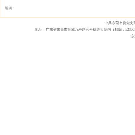
编辑：
中共东莞市委党史
地址：广东省东莞市莞城万寿路76号机关大院内（邮编：523003） 联系电话：0
东