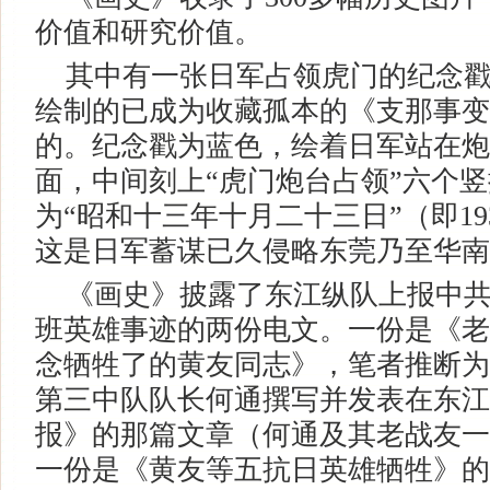
价值和研究价值。
其中有一张日军占领虎门的纪念戳
绘制的已成为收藏孤本的《支那事变
的。纪念戳为蓝色，绘着日军站在炮
面，中间刻上“虎门炮台占领”六个
为“昭和十三年十月二十三日”（即193
这是日军蓄谋已久侵略东莞乃至华南
《画史》披露了东江纵队上报中共
班英雄事迹的两份电文。一份是《老
念牺牲了的黄友同志》，笔者推断为
第三中队队长何通撰写并发表在东江
报》的那篇文章（何通及其老战友一
一份是《黄友等五抗日英雄牺牲》的