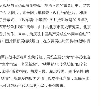
后战场与日伪军浴血奋战、英勇不屈的重要历史。展览
9·3”大阅兵，乘坐阅兵车和登上观礼台的照片。邓淮
开幕式。《铁军魂•中华情》图片摄影展是2015 年为
西斯战争胜利70 周年，由中共北京市党史研究室、北京
备并制作。今年，为庆祝中国共产党成立95周年暨红军
华情》图片摄影展继续展出，在东莞展出时间将持续到7月
四军的战斗历程和光荣传统，展览主要分为“华中砥柱,奋
“鱼水情深，老区新貌”、“铁军精神,传承弘扬”四个部
，就是“听党指挥、热爱人民、精忠报国、奋斗牺牲”的
中华情”，就是爱国报国之情，战友生死之情，军民鱼水
示可以鼓励当代人以史为鉴，开创未来。