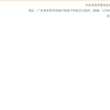
中共东莞市委党史
地址：广东省东莞市莞城万寿路76号机关大院内（邮编：523003） 联系电话：0
东