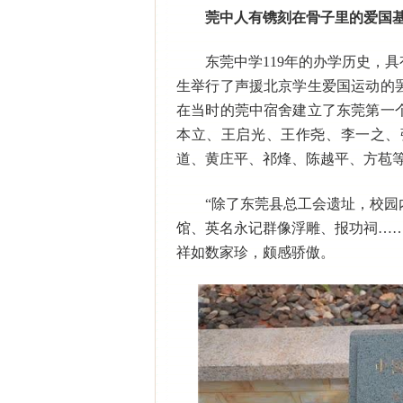
莞中人有镌刻在骨子里的爱国
东莞中学119年的办学历史，具
生举行了声援北京学生爱国运动的罢
在当时的莞中宿舍建立了东莞第一
本立、王启光、王作尧、李一之、
道、黄庄平、祁烽、陈越平、方苞
“除了东莞县总工会遗址，校
馆、英名永记群像浮雕、报功祠…
祥如数家珍，颇感骄傲。