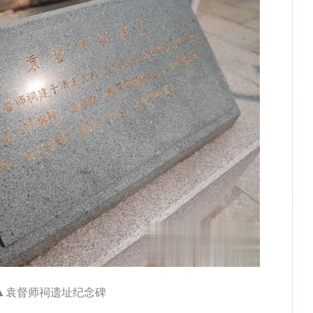
▲袁督师祠遗址纪念碑