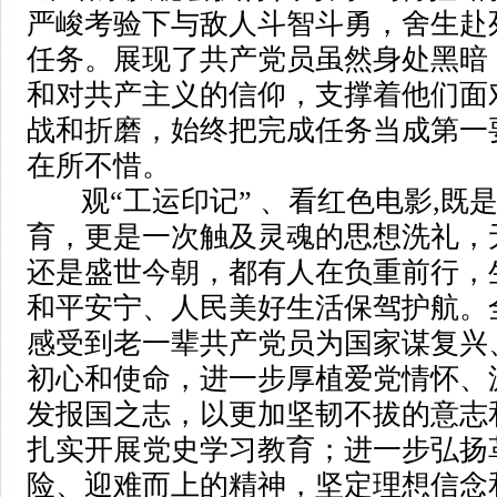
严峻考验下与敌人斗智斗勇，舍生赴
任务。展现了共产党员虽然身处黑暗
和对共产主义的信仰，支撑着他们面
战和折磨，始终把完成任务当成第一
在所不惜。
观“工运印记” 、看红色电影,既
育，更是一次触及灵魂的思想洗礼，
还是盛世今朝，都有人在负重前行，
和平安宁、人民美好生活保驾护航。
感受到老一辈共产党员为国家谋复兴
初心和使命，进一步厚植爱党情怀、
发报国之志，以更加坚韧不拔的意志
扎实开展党史学习教育；进一步弘扬
险、迎难而上的精神，坚定理想信念