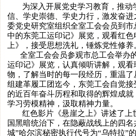
为深入开展党史学习教育，推动学
信、学史崇德、学史力行，激发奋进之
委党史研究室组织全室工会会员到市
中的东莞工运印记》展览，观看红色
上》，接受思想洗礼，锤炼党性修养
全室工会会员参观市总工会举办的
运印记》展览，认真倾听讲解，观看
物，了解当时的每一段经历，重温了从
组建革履工团迄今，东莞工会自觉接
的近百年奋斗历程和取得的辉煌成就
学习劳模精神，汲取精神力量。
红色影片《悬崖之上》讲述了上世
国黑暗统治下，在隐蔽战线上的四名
城”哈尔滨秘密执行代号为“乌特拉”