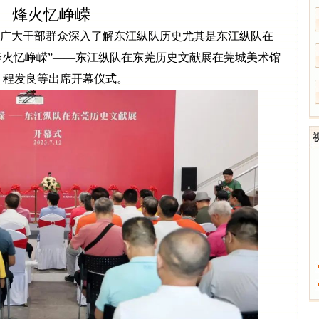
烽火忆峥嵘
广大干部群众深入了解东江纵队历史尤其是东江纵队在
“烽火忆峥嵘”——东江纵队在东莞历史文献展在莞城美术馆
、程发良等出席开幕仪式。