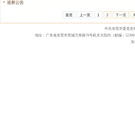
巡察公告
首页
上一页
1
2
下一页
中共东莞市委党史
地址：广东省东莞市莞城万寿路76号机关大院内（邮编：523003） 联系电话：0
东