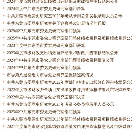
2024年度市级财政支出绩效自评结果及财政抽查审核结果公开
​2024年度中共东莞市委党史研究室部门决算
中共东莞市委党史研究室2025年考试录用公务员拟录用人员公示
中共东莞市委党史研究室关于巡察整改进展情况的通报
2025年中共东莞市委党史研究室部门预算
2025年中共东莞市委党史研究室部门整体绩效目标及项目绩效目标公
2023年度中共东莞市委党史研究室部门决算
2023年度市级财政支出绩效自评结果和财政抽查审核结果公开
2024年中共东莞市委党史研究室部门预算绩效目标批复公开
2024年中共东莞市委党史研究室部门预算
市委第八巡察组向市委党史研究室反馈巡察情况
中共东莞市委党史研究室2022年度部门整体支出绩效自评审核意见公
2022年度市级财政资金项目支出绩效自评抽查审核结果及市级财政
2022年度中共东莞市委党史研究室部门决算
中共东莞市委党史研究室2023年考录公务员拟录用人员公示
2023年中共东莞市委党史研究室部门预算
中共东莞市委党史研究室2023年部门整体绩效目标及项目绩效目标公
2021年度东莞市财政预算绩效管理绩效自评抽查审核意见及市级财