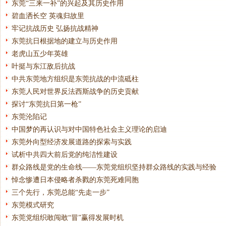
东莞“三来一补”的兴起及其历史作用
碧血洒长空 英魂归故里
牢记抗战历史 弘扬抗战精神
东莞抗日根据地的建立与历史作用
老虎山五少年英雄
叶挺与东江敌后抗战
中共东莞地方组织是东莞抗战的中流砥柱
东莞人民对世界反法西斯战争的历史贡献
探讨“东莞抗日第一枪”
东莞沦陷记
中国梦的再认识与对中国特色社会主义理论的启迪
东莞外向型经济发展道路的探索与实践
试析中共四大前后党的纯洁性建设
群众路线是党的生命线——东莞党组织坚持群众路线的实践与经验
悼念惨遭日本侵略者杀戮的东莞死难同胞
三个先行，东莞总能“先走一步”
东莞模式研究
东莞党组织敢闯敢“冒”赢得发展时机